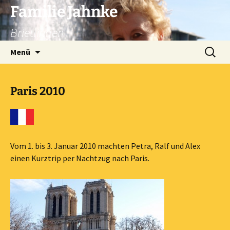
Zum
Familie Jahnke
Inhalt
Brietlingen
springen
Suchen
Menü
nach:
Paris 2010
Vom 1. bis 3. Januar 2010 machten Petra, Ralf und Alex
einen Kurztrip per Nachtzug nach Paris.