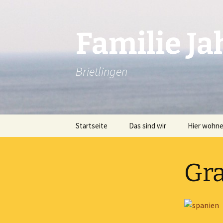
Zum
Inhalt
springen
Familie J
Brietlingen
Startseite
Das sind wir
Hier wohne
Impressum
Gra
Datenschutz