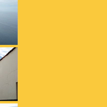
Bad Lauterberg / Harz
2021
Teutoburger Wald 2021
Wangerooge 2022