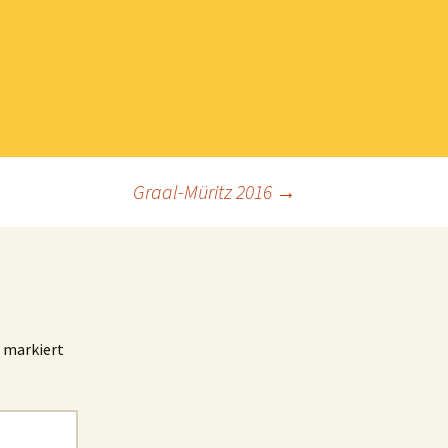
Graal-Müritz 2016
→
markiert