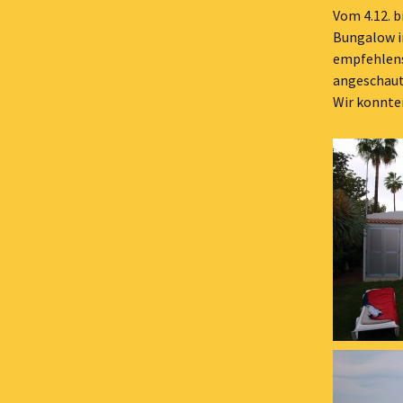
Vom 4.12. b
Bungalow 
empfehlens
angeschaut
Wir konnte