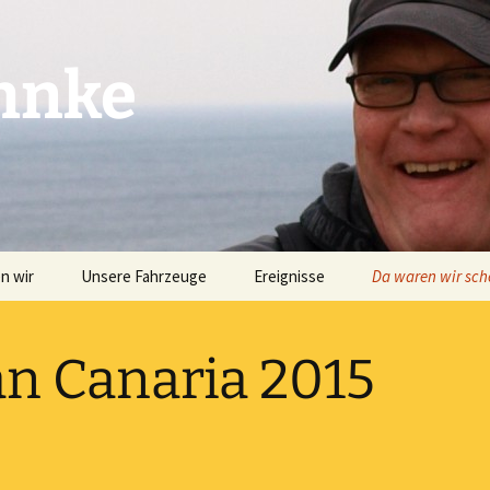
ahnke
n wir
Unsere Fahrzeuge
Ereignisse
Da waren wir sc
2003
Europa
n Canaria 2015
2004
Island
2005
Nordamerika
2006
Karibik